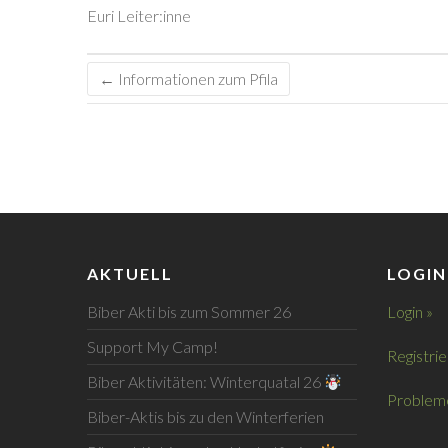
Euri Leiter:inne
←
Informationen zum Pfila
AKTUELL
LOGIN
Biber Akti bis zum Sommer 26
Login »
Support My Camp!
Registrie
Biber Aktivitäten: Winterquatal 26
Probleme
Biber-Aktis bis zu den Winterferien