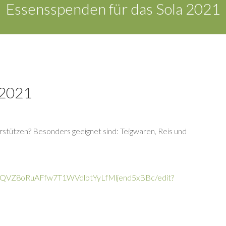
Essensspenden für das Sola 2021
 2021
erstützen?
Besonders geeignet sind: Teigwaren, Reis und
85kQVZ8oRuAFfw7T1WVdlbtYyLfMljend5xBBc/edit?