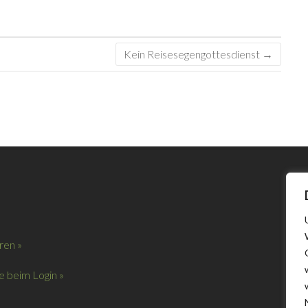
Kein Reisesegengottesdienst
→
ren »
 beim Login »