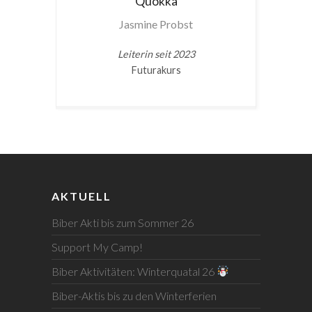
Quokka
Jasmine Probst
Leiterin seit 2023
Futurakurs
AKTUELL
Biber Akti bis zum Sommer 26
Support My Camp!
Biber Aktivitäten: Winterquatal 26
Biber-Aktis bis zu den Winterferien