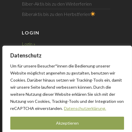
Biber-Aktis bis zu den Winterferien
Biberaktis bis zu den Herbstferien
LOGIN
Login »
Datenschutz
Registrieren »
Um für unsere Besucher*innen die Bedienung unserer
Probleme beim Login »
Website möglichst angenehm zu gestalten, benutzen wir
Cookies. Darüber hinaus setzen wir Tracking-Tools ein, damit
wir unsere Seite laufend verbessern können. Durch die
weitere Nutzung dieser Website erklären Sie sich mit der
Nutzung von Cookies, Tracking-Tools und der Integration von
reCAPTCHA einverstanden.
Datenschutzerklärung.
© 2026
Pfadi St. Mauritius
| Theme by:
Theme
Akzeptieren
Horse
| Stolz präsentiert von:
WordPress