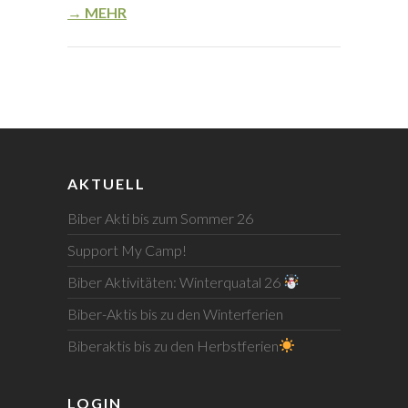
→ MEHR
AKTUELL
Biber Akti bis zum Sommer 26
Support My Camp!
Biber Aktivitäten: Winterquatal 26
Biber-Aktis bis zu den Winterferien
Biberaktis bis zu den Herbstferien
LOGIN