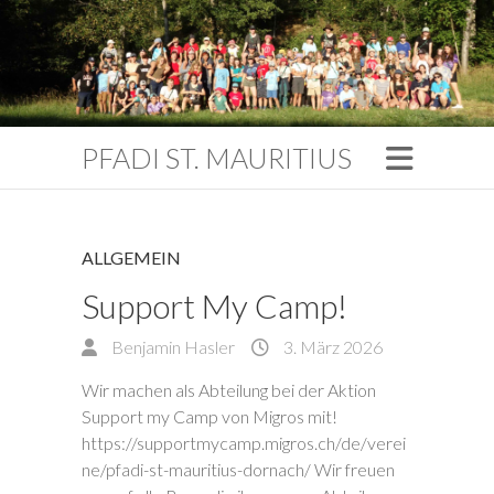
PFADI ST. MAURITIUS
ALLGEMEIN
Support My Camp!
Benjamin Hasler
3. März 2026
Wir machen als Abteilung bei der Aktion
Support my Camp von Migros mit!
https://supportmycamp.migros.ch/de/verei
ne/pfadi-st-mauritius-dornach/ Wir freuen