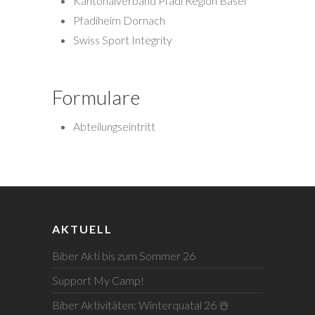
Kantonalverband Pfadi Region Basel
Pfadiheim Dornach
Swiss Sport Integrity
Formulare
Abteilungseintritt
AKTUELL
Biber Akti bis zum Sommer 26
Support My Camp!
Biber Aktivitäten: Winterquatal 26 ☃️