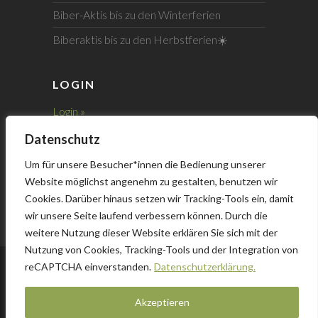
Biber-Aktis bis zu den Winterferien
Biberaktis bis zu den Herbstferien☀️
LOGIN
Login »
Datenschutz
Registrieren »
Um für unsere Besucher*innen die Bedienung unserer
Probleme beim Login »
Website möglichst angenehm zu gestalten, benutzen wir
Cookies. Darüber hinaus setzen wir Tracking-Tools ein, damit
wir unsere Seite laufend verbessern können. Durch die
weitere Nutzung dieser Website erklären Sie sich mit der
Nutzung von Cookies, Tracking-Tools und der Integration von
reCAPTCHA einverstanden.
Datenschutzerklärung.
© 2026
Pfadi St. Mauritius
| Theme by:
Theme
Akzeptieren
Horse
| Stolz präsentiert von:
WordPress