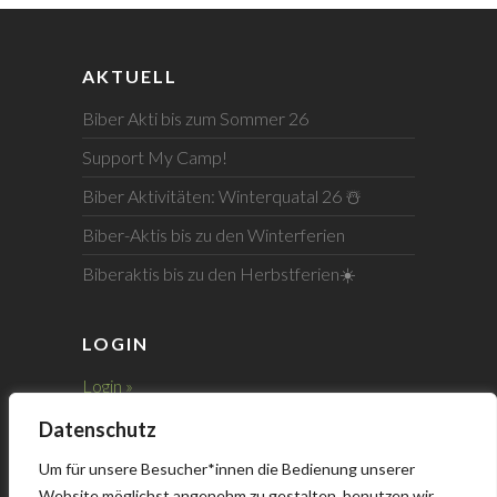
AKTUELL
Biber Akti bis zum Sommer 26
Support My Camp!
Biber Aktivitäten: Winterquatal 26 ☃️
Biber-Aktis bis zu den Winterferien
Biberaktis bis zu den Herbstferien☀️
LOGIN
Login »
Datenschutz
Registrieren »
Um für unsere Besucher*innen die Bedienung unserer
Probleme beim Login »
Website möglichst angenehm zu gestalten, benutzen wir